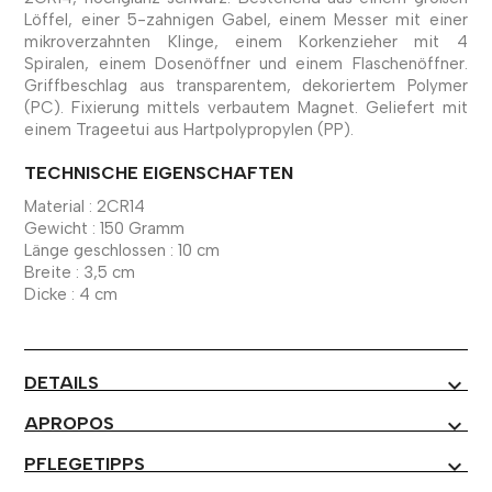
Löffel, einer 5-zahnigen Gabel, einem Messer mit einer
mikroverzahnten Klinge, einem Korkenzieher mit 4
Spiralen, einem Dosenöffner und einem Flaschenöffner.
Griffbeschlag aus transparentem, dekoriertem Polymer
(PC). Fixierung mittels verbautem Magnet. Geliefert mit
einem Trageetui aus Hartpolypropylen (PP).
TECHNISCHE EIGENSCHAFTEN
Material : 2CR14
Gewicht : 150 Gramm
Länge geschlossen : 10 cm
Breite : 3,5 cm
Dicke : 4 cm
DETAILS
expand_more
APROPOS
expand_more
PFLEGETIPPS
expand_more