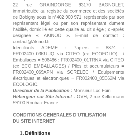
22 rue GRAINDORGE 93170 BAGNOLET,
immatriculée au registre du commerce et des sociétés
de Bobigny sous le n°402 900 971, représentée par son
représentant légal ou par son représentant dument
habilité, domicilié en cette qualité au dit siège ; ci-après
désignée « AKINOD ». E-mail de contact :
contact@Akinod.fr
Identifiants ADEME : Papiers = 8874 :
FR002400_03KUUQ via CITEO (ex ECOFOLIO) /
Emballages = 506486 : FR002400_01TRNX via CITEO
(ex ECO EMBALLAGES) / Piles et accumulateurs =
FR002400_069APN via SCRELEC / Equipements
électriques et électroniques = FR002400_05E62M via
ECOLOGIC.
Directeur de la Publication :
Monsieur Luc Foin
Hébergeur sur Site
Internet :
OVH, 2 rue Kellermann
59100 Roubaix France
CONDITIONS GENERALES D’UTILISATION
DU SITE INTERNET
Définitions