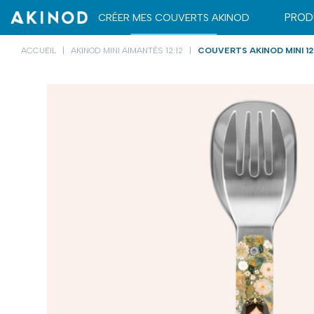
ETUIS DE TRANSPORT
ETUIS DE TRANSPORT
CRÉER MES COUVERTS AKINOD
PROD
ACCUEIL
AKINOD MINI AIMANTÉS 12:12
COUVERTS AKINOD MINI 12: