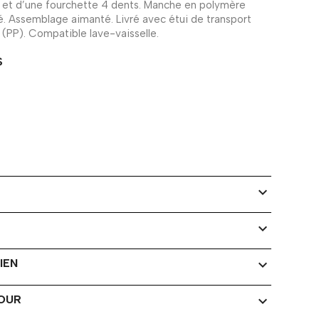
 et d’une fourchette 4 dents. Manche en polymère
. Assemblage aimanté. Livré avec étui de transport
 (PP). Compatible lave-vaisselle.
S
expand_more
expand_more
IEN
expand_more
TOUR
expand_more