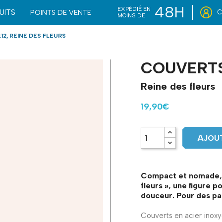
48H
EXPÉDIÉ EN
UITS
POINTS DE VENTE
C
MOINS DE
12, REINE DES FLEURS
COUVERTS 
Reine des fleurs
19,90€
AJOUT
Compact et nomade, c
fleurs », une figure 
douceur. Pour des pa
Couverts en acier inoxyd