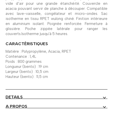
vide d’air pour une grande étanchéité. Couvercle en
acacia pouvant servir de planche à découper. Compatible
avec lave-vaisselle, congélateur et micro-ondes. Sac
isotherme en tissu RPET wulong chiné. Finition intérieure
en aluminium isolant. Poignée renforcée. Fermeture à
glissière. Poche zippée latérale pour ranger les
couverts.Isotherme jusqu'à 5 heures.
CARACTÉRISTIQUES
Matière : Polypropylène, Acacia, RPET
Contenance : 1,4L
Poids : 800 grammes
Longueur (bento) : 19 cm
Largeur (bento) : 10,5 cm
Hauteur (bento) : 11,5 cm
DETAILS
expand_more
A PROPOS
expand_more