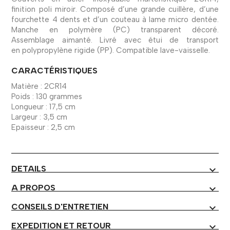
finition poli miroir. Composé d’une grande cuillère, d’une
fourchette 4 dents et d’un couteau à lame micro dentée.
Manche en polymère (PC) transparent décoré.
Assemblage aimanté. Livré avec étui de transport
en polypropylène rigide (PP). Compatible lave-vaisselle.
CARACTÉRISTIQUES
Matière : 2CR14
Poids : 130 grammes
Longueur : 17,5 cm
Largeur : 3,5 cm
Epaisseur : 2,5 cm
DETAILS
expand_more
A PROPOS
expand_more
CONSEILS D'ENTRETIEN
expand_more
EXPEDITION ET RETOUR
expand_more