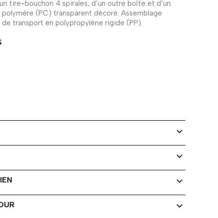
un tire-bouchon 4 spirales, d’un outre boîte et d’un
 polymère (PC) transparent décoré. Assemblage
 de transport en polypropylène rigide (PP).
S
expand_more
expand_more
IEN
expand_more
TOUR
expand_more