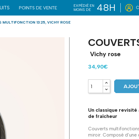
48H
EXPÉDIÉ EN
UITS
POINTS DE VENTE
C
MOINS DE
 MULTIFONCTION 13:25, VICHY ROSE
COUVERTS
Vichy rose
34,90€
AJOUT
Un classique revisité
de fraîcheur
Couverts multifonctions
miroir. Composé d’une g