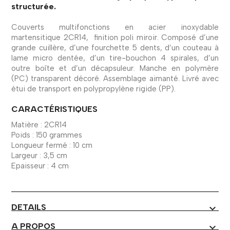
structurée.
Couverts multifonctions en acier inoxydable
martensitique 2CR14, finition poli miroir. Composé d’une
grande cuillère, d’une fourchette 5 dents, d’un couteau à
lame micro dentée, d’un tire-bouchon 4 spirales, d’un
outre boîte et d’un décapsuleur. Manche en polymère
(PC) transparent décoré. Assemblage aimanté. Livré avec
étui de transport en polypropylène rigide (PP).
CARACTÉRISTIQUES
Matière : 2CR14
Poids : 150 grammes
Longueur fermé : 10 cm
Largeur : 3,5 cm
Epaisseur : 4 cm
DETAILS
expand_more
A PROPOS
expand_more